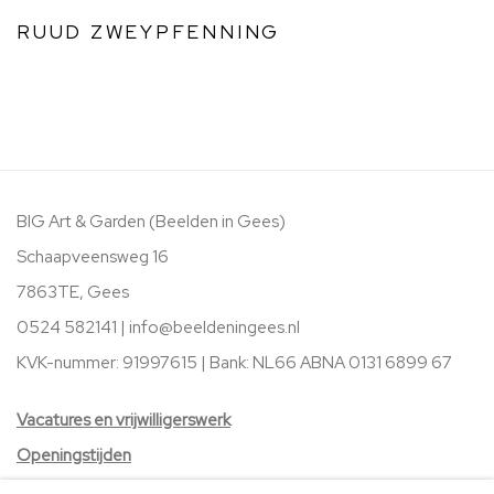
RUUD ZWEYPFENNING
BIG Art & Garden (Beelden in Gees)
Schaapveensweg 16
7863TE, Gees
0524 582141 |
info@beeldeningees.nl
KVK-nummer: 91997615 | Bank:
NL66 ABNA 0131 6899 67
V
acatures
en vrijwilligerswerk
Openingstijden
Stichting Vrienden van BIG Art & Garden