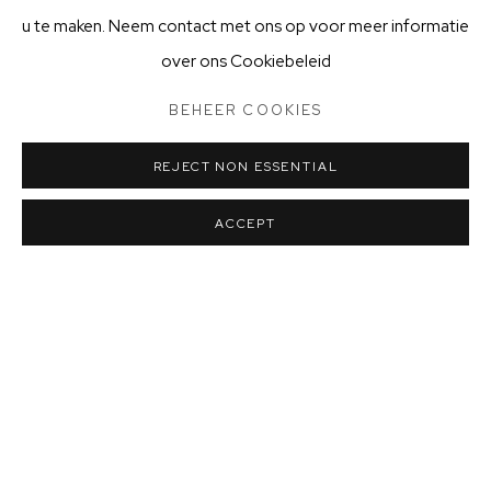
u te maken. Neem contact met ons op voor meer informatie
over ons Cookiebeleid
BEHEER COOKIES
KINGA FÖLDI
REJECT NON ESSENTIAL
ACCEPT
OPEN VANAF DINSDAG
TOT EN MET ZONDAG