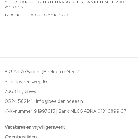
MEER DAN 25 KUNSTENAARS UIT 6 LANDEN MET 200+
WERKEN
17 APRIL - 18 OCTOBER 2025
BIG Art & Garden (Beelden in Gees)
Schaapveensweg 16
7863TE, Gees
0524 582141 |
info@beeldeningees.nl
KVK-nummer: 91997615 | Bank:
NL66 ABNA 0131 6899 67
V
acatures
en vrijwilligerswerk
Openingstijden