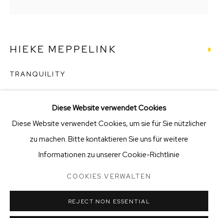
KVK-nummer: 91997615 | Bank:
NL66 ABNA 0131 6899
67
Stellenangebote
HIEKE MEPPELINK
Öffnungszeiten
TRANQUILITY
resin bonded bronze
Diese Website verwendet Cookies
28 x 76 x 76
Diese Website verwendet Cookies, um sie für Sie nützlicher
COOKIES VERWALTEN
€ 2,450.00
zu machen. Bitte kontaktieren Sie uns für weitere
STICHTING VRIENDEN VAN BIG ART & GARDEN
RESERVIERT
Informationen zu unserer Cookie-Richtlinie
COPYRIGHT © 2025 BIG ART & GARDEN (BEELDEN IN
GEES)
COOKIES VERWALTEN
liggende vrouw op drijfplateau
SITE BY ARTLOGIC
REJECT NON ESSENTIAL
TEILEN