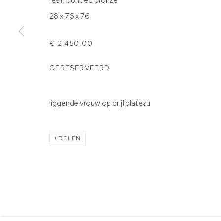
resin bonded bronze
7863TE, Gees
28 x 76 x 76
0524 582141 |
info@beeldeningees.nl
KVK-nummer: 91997615 | Bank:
NL66 ABNA 0131 689
€ 2,450.00
GERESERVEERD
BEHEER COOKIES
STICHTING VRIENDEN VAN BIG ART & GARDEN
COPYRIGHT © 2025 BIG ART & GARDEN (BEELDEN IN G
liggende vrouw op drijfplateau
DELEN