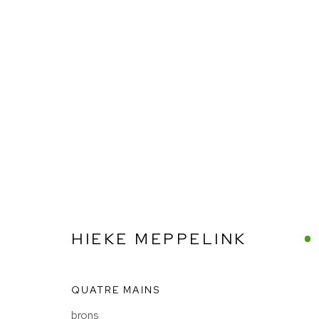
HIEKE MEPPELINK
HIEKE MEPPELINK
BIG Art & Garden (Beelden in Gees)
QUATRE MAINS
Schaapveensweg 16
brons