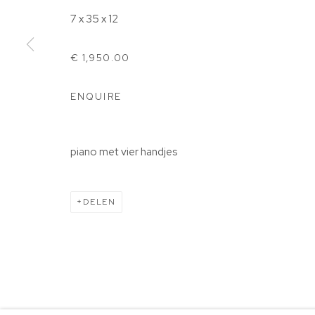
7863TE, Gees
7 x 35 x 12
0524 582141 |
info@beeldeningees.nl
€ 1,950.00
KVK-nummer: 91997615 | Bank:
NL66 ABNA 0131 689
ENQUIRE
BEHEER COOKIES
STICHTING VRIENDEN VAN BIG ART & GARDEN
COPYRIGHT © 2025 BIG ART & GARDEN (BEELDEN IN G
piano met vier handjes
DELEN