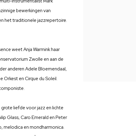
multi-instrumentalist Mark
nzinnige bewerkingen van
het traditionele jazzrepertoire.
sence weet Anja Warmink haar
Conservatorium Zwolle en aan de
der anderen Adele Bloemendaal,
e Orkest en Cirque du Soleil.
n componiste.
 grote liefde voor jazz en lichte
lip Glass, Caro Emerald en Peter
llo, melodica en mondharmonica.