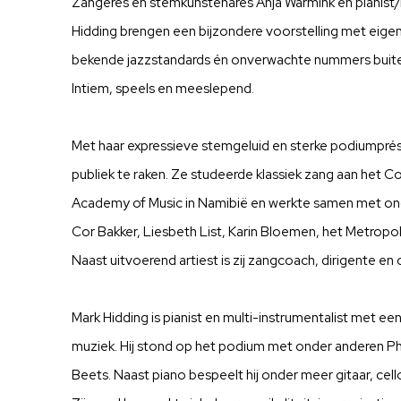
Zangeres en stemkunstenares Anja Warmink en pianist/
Hidding brengen een bijzondere voorstelling met eige
bekende jazzstandards én onverwachte nummers buiten 
Intiem, speels en meeslepend.
Met haar expressieve stemgeluid en sterke podiumpré
publiek te raken. Ze studeerde klassiek zang aan het 
Academy of Music in Namibië en werkte samen met on
Cor Bakker, Liesbeth List, Karin Bloemen, het Metropol
Naast uitvoerend artiest is zij zangcoach, dirigente e
Mark Hidding is pianist en multi-instrumentalist met een
muziek. Hij stond op het podium met onder anderen Phi
Beets. Naast piano bespeelt hij onder meer gitaar, ce