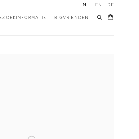
NL
EN
DE
EZOEKINFORMATIE
BIGVRIENDEN
the following image in a popup: