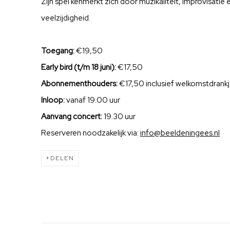
Zijn spel kenmerkt zich door muzikaliteit, improvisatie
veelzijdigheid.
Toegang:
€19,50
Early bird (t/m 18 juni):
€17,50
Abonnementhouders:
€17,50 inclusief welkomstdrank
Inloop:
vanaf 19.00 uur
Aanvang concert:
19.30 uur
Reserveren noodzakelijk via:
info@beeldeningees.nl
DELEN