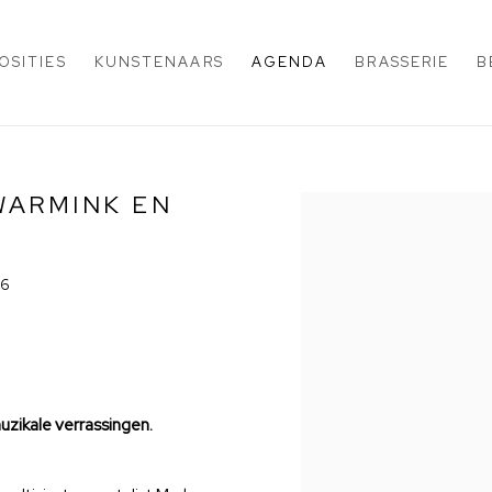
OSITIES
KUNSTENAARS
AGENDA
BRASSERIE
B
WARMINK EN
Open a larger version of 
26
uzikale verrassingen.