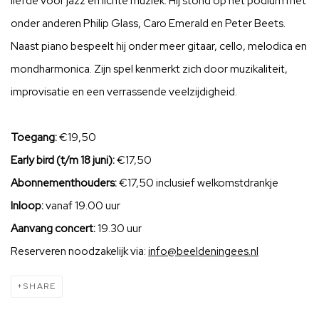
liefde voor jazz en lichte muziek. Hij stond op het podium met
onder anderen Philip Glass, Caro Emerald en Peter Beets.
Naast piano bespeelt hij onder meer gitaar, cello, melodica en
mondharmonica. Zijn spel kenmerkt zich door muzikaliteit,
improvisatie en een verrassende veelzijdigheid.
Toegang:
€19,50
Early bird (t/m 18 juni):
€17,50
Abonnementhouders:
€17,50 inclusief welkomstdrankje
Inloop:
vanaf 19.00 uur
Aanvang concert:
19.30 uur
Reserveren noodzakelijk via:
info@beeldeningees.nl
SHARE