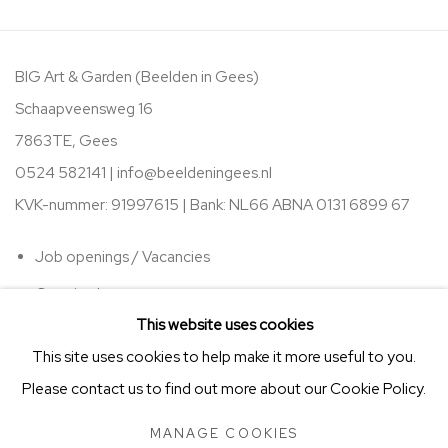
BIG Art & Garden (Beelden in Gees)
Schaapveensweg 16
7863TE, Gees
0524 582141 |
info@beeldeningees.nl
KVK-nummer: 91997615 | Bank:
NL66 ABNA 0131 6899 67
Job openings / Vacancies
Opening hours
This website uses cookies
This site uses cookies to help make it more useful to you.
Please contact us to find out more about our Cookie Policy.
MANAGE COOKIES
STICHTING VRIENDEN VAN BIG ART & GARDEN
MANAGE COOKIES