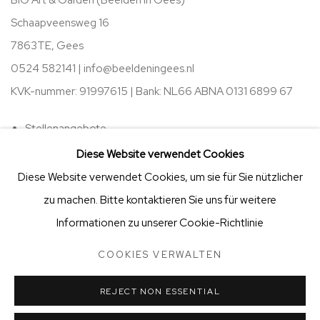
Schaapveensweg 16
7863TE, Gees
0524 582141 |
info@beeldeningees.nl
KVK-nummer: 91997615 | Bank:
NL66 ABNA 0131 6899 67
Stellenangebote
Diese Website verwendet Cookies
Öffnungszeiten
Diese Website verwendet Cookies, um sie für Sie nützlicher
zu machen. Bitte kontaktieren Sie uns für weitere
Informationen zu unserer Cookie-Richtlinie
COOKIES VERWALTEN
STICHTING VRIENDEN VAN BIG ART & GARDEN
COOKIES VERWALTEN
COPYRIGHT © 2025 BIG ART & GARDEN (BEELDEN IN GEES)
REJECT NON ESSENTIAL
SITE BY ARTLOGIC