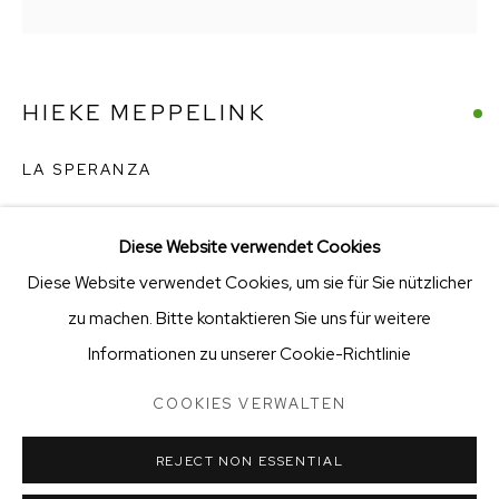
KVK-nummer: 91997615 | Bank:
NL66 ABNA 0131 6899
67
Stellenangebote
HIEKE MEPPELINK
Öffnungszeiten
LA SPERANZA
brons, graniet
Diese Website verwendet Cookies
69 x 53 x 24
Diese Website verwendet Cookies, um sie für Sie nützlicher
COOKIES VERWALTEN
€ 4,450.00
zu machen. Bitte kontaktieren Sie uns für weitere
STICHTING VRIENDEN VAN BIG ART & GARDEN
Informationen zu unserer Cookie-Richtlinie
ENQUIRE
COPYRIGHT © 2025 BIG ART & GARDEN (BEELDEN IN
GEES)
COOKIES VERWALTEN
SITE BY ARTLOGIC
zittende vrouw onder boom, handkus, vogels
REJECT NON ESSENTIAL