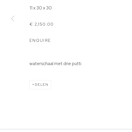
7863TE, Gees
11 x 30 x 30
0524 582141 |
info@beeldeningees.nl
€ 2,150.00
KVK-nummer: 91997615 | Bank:
NL66 ABNA 0131 689
ENQUIRE
BEHEER COOKIES
STICHTING VRIENDEN VAN BIG ART & GARDEN
COPYRIGHT © 2025 BIG ART & GARDEN (BEELDEN IN G
waterschaal met drie putti
DELEN