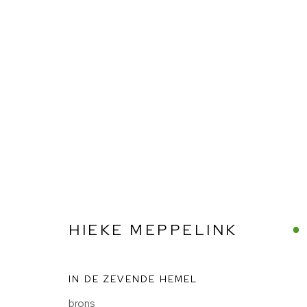
HIEKE MEPPELINK
HIEKE MEPPELINK
BIG Art & Garden (Beelden in Gees)
IN DE ZEVENDE HEMEL
Schaapveensweg 16
brons