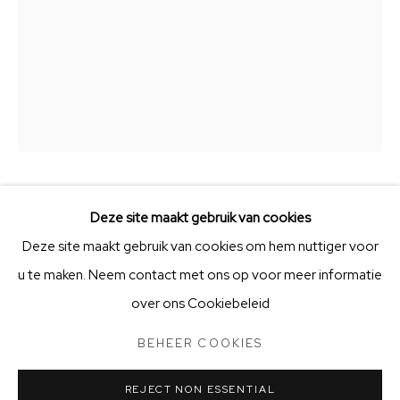
KVK-nummer: 91997615 | Bank:
NL66 ABNA 0131 6899
67
V
acatures
en vrijwilligerswerk
Openingstijden
Stichting Vrienden van BIG Art & Garden
HIEKE MEPPELINK
Deze site maakt gebruik van cookies
Deze site maakt gebruik van cookies om hem nuttiger voor
DE HUIZENHOEDSTER
u te maken. Neem contact met ons op voor meer informatie
BEHEER COOKIES
STICHTING VRIENDEN VAN BIG ART & GARDEN
brons
over ons Cookiebeleid
COPYRIGHT © 2025 BIG ART & GARDEN (BEELDEN IN
47 x 23 x 21
GEES)
BEHEER COOKIES
SITE BY ARTLOGIC
€ 2,950.00
REJECT NON ESSENTIAL