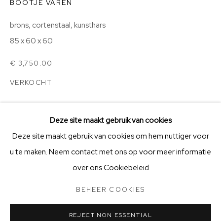
BOOTJE VAREN
KVK-nummer: 91997615 | Bank:
NL66 ABNA 0131 6899
67
brons, cortenstaal, kunsthars
85 x 60 x 60
V
acatures
en vrijwilligerswerk
Openingstijden
€ 3,750.00
Stichting Vrienden van BIG Art & Garden
VERKOCHT
waterschaal met vijf spelende kinderen en drie bootjes
Deze site maakt gebruik van cookies
Deze site maakt gebruik van cookies om hem nuttiger voor
DELEN
u te maken. Neem contact met ons op voor meer informatie
BEHEER COOKIES
STICHTING VRIENDEN VAN BIG ART & GARDEN
over ons Cookiebeleid
COPYRIGHT © 2025 BIG ART & GARDEN (BEELDEN IN
GEES)
BEHEER COOKIES
SITE BY ARTLOGIC
REJECT NON ESSENTIAL