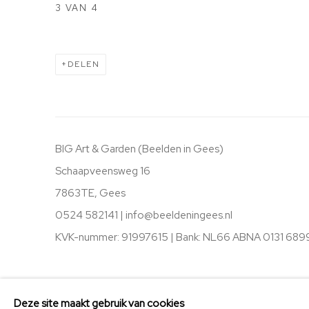
3
VAN 4
DELEN
BIG Art & Garden (Beelden in Gees)
Schaapveensweg 16
7863TE, Gees
0524 582141 |
info@beeldeningees.nl
KVK-nummer: 91997615 | Bank:
NL66 ABNA 0131 689
BEHEER COOKIES
STICHTING VRIENDEN VAN BIG ART & GARDEN
Deze site maakt gebruik van cookies
COPYRIGHT © 2025 BIG ART & GARDEN (BEELDEN IN G