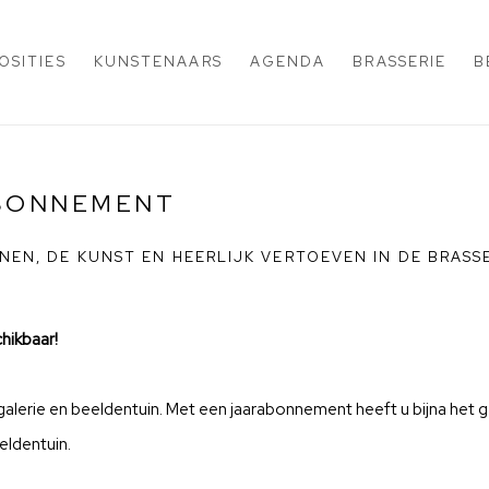
OSITIES
KUNSTENAARS
AGENDA
BRASSERIE
B
ABONNEMENT
NEN, DE KUNST EN HEERLIJK VERTOEVEN IN DE BRASSE
hikbaar!
erie en beeldentuin. Met een jaarabonnement heeft u bijna het geh
eldentuin.