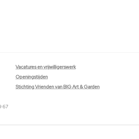
V
acatures
en vrijwilligerswerk
Openingstijden
Stichting Vrienden van BIG Art & Garden
9 67
EES)
SITE BY ARTLOGIC