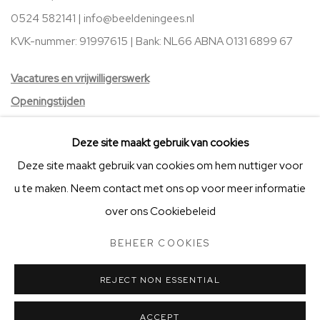
0524 582141 |
info@beeldeningees.nl
KVK-nummer: 91997615 | Bank:
NL66 ABNA 0131 6899 67
V
acatures
en vrijwilligerswerk
Openingstijden
Stichting Vrienden van BIG Art & Garden
Deze site maakt gebruik van cookies
Deze site maakt gebruik van cookies om hem nuttiger voor
u te maken. Neem contact met ons op voor meer informatie
over ons Cookiebeleid
BEHEER COOKIES
STICHTING VRIENDEN VAN BIG ART & GARDEN
BEHEER COOKIES
COPYRIGHT © 2025 BIG ART & GARDEN (BEELDEN IN GEES)
REJECT NON ESSENTIAL
SITE BY ARTLOGIC
ACCEPT