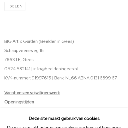
DELEN
BIG Art & Garden (Beelden in Gees)
Schaapveensweg 16
7863TE, Gees
0524 582141 |
info@beeldeningees.nl
KVK-nummer: 91997615 | Bank:
NL66 ABNA 0131 6899 67
V
acatures
en vrijwilligerswerk
Openingstijden
Stichting Vrienden van BIG Art & Garden
Deze site maakt gebruik van cookies
Deze site maakt gebruik van cookies om hem nuttiger voor