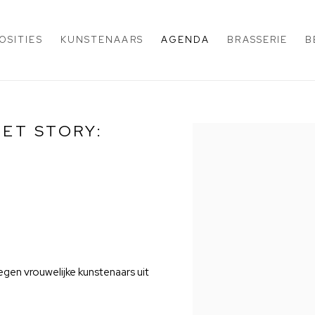
OSITIES
KUNSTENAARS
AGENDA
BRASSERIE
B
HET STORY:
Open a larger version of 
egen vrouwelijke kunstenaars uit