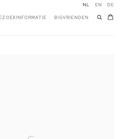
NL
EN
DE
EZOEKINFORMATIE
BIGVRIENDEN
the following image in a popup: