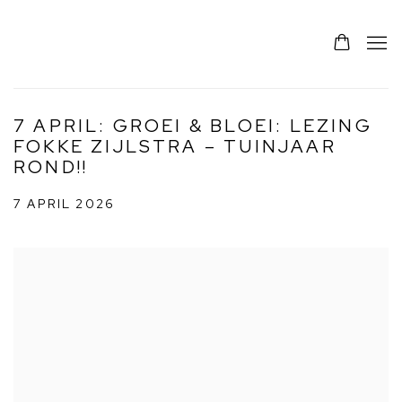
7 APRIL: GROEI & BLOEI: LEZING
FOKKE ZIJLSTRA – TUINJAAR
ROND!!
7 APRIL 2026
Open a larger version of the following image in a popup: