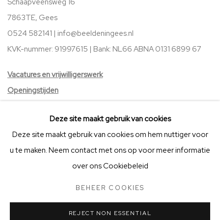
Schaapveensweg 16
7863TE, Gees
0524 582141 |
info@beeldeningees.nl
KVK-nummer: 91997615 | Bank:
NL66 ABNA 0131 6899 67
V
acatures
en vrijwilligerswerk
Openingstijden
Stichting Vrienden van BIG Art & Garden
Deze site maakt gebruik van cookies
Deze site maakt gebruik van cookies om hem nuttiger voor
u te maken. Neem contact met ons op voor meer informatie
over ons Cookiebeleid
BEHEER COOKIES
STICHTING VRIENDEN VAN BIG ART & GARDEN
BEHEER COOKIES
COPYRIGHT © 2025 BIG ART & GARDEN (BEELDEN IN GEES)
REJECT NON ESSENTIAL
SITE BY ARTLOGIC