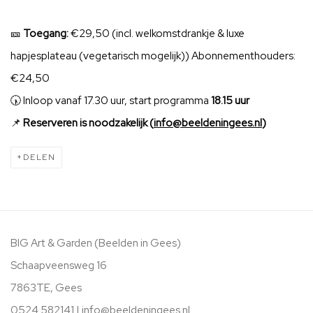
🎫
Toegang:
€29,50 (incl. welkomstdrankje & luxe
hapjesplateau (vegetarisch mogelijk)) Abonnementhouders:
€24,50
🕠 Inloop vanaf 17.30 uur, start programma
18.15 uur
📌
Reserveren is noodzakelijk (
info@beeldeningees.nl
)
DELEN
BIG Art & Garden (Beelden in Gees)
Schaapveensweg 16
7863TE, Gees
0524 582141 |
info@beeldeningees.nl