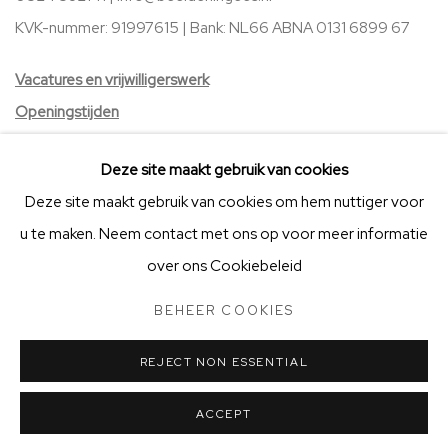
KVK-nummer: 91997615 | Bank:
NL66 ABNA 0131 6899 67
V
acatures
en vrijwilligerswerk
Openingstijden
Stichting Vrienden van BIG Art & Garden
Deze site maakt gebruik van cookies
Deze site maakt gebruik van cookies om hem nuttiger voor
u te maken. Neem contact met ons op voor meer informatie
over ons Cookiebeleid
BEHEER COOKIES
STICHTING VRIENDEN VAN BIG ART & GARDEN
BEHEER COOKIES
COPYRIGHT © 2025 BIG ART & GARDEN (BEELDEN IN GEES)
REJECT NON ESSENTIAL
SITE BY ARTLOGIC
ACCEPT