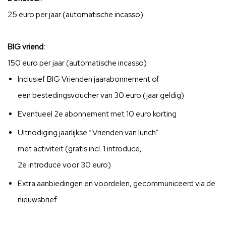
25
euro
per jaar
(
automatische incasso)
B
IG
vriend
:
1
5
0 euro per jaar
(automatische incasso)
Inclusief
BIG Vrienden
jaarabonnement
of
een
bestedingsvoucher van 30 euro (jaar geldig
)
Eventueel 2e abonnement
met 10 euro korting
Uitnodiging jaarlijkse “Vrienden van lunch”
met
activiteit
(gratis
incl.
1 introduce
,
2e
introduce
voor
30
euro)
E
xtra aanbiedingen en voordelen, gecommuniceerd via de
nieuwsbrief