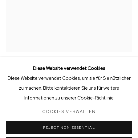
KVK-nummer: 91997615 | Bank:
NL66 ABNA 0131 6899
67
Stellenangebote
Öffnungszeiten
Diese Website verwendet Cookies
HIEKE MEPPELINK
Diese Website verwendet Cookies, um sie für Sie nützlicher
COOKIES VERWALTEN
zu machen. Bitte kontaktieren Sie uns für weitere
STICHTING VRIENDEN VAN BIG ART & GARDEN
LET'S PLAY TOGETHER
Informationen zu unserer Cookie-Richtlinie
COPYRIGHT © 2025 BIG ART & GARDEN (BEELDEN IN
brons
GEES)
COOKIES VERWALTEN
27 x 24 x 17
SITE BY ARTLOGIC
€ 1,950.00
REJECT NON ESSENTIAL