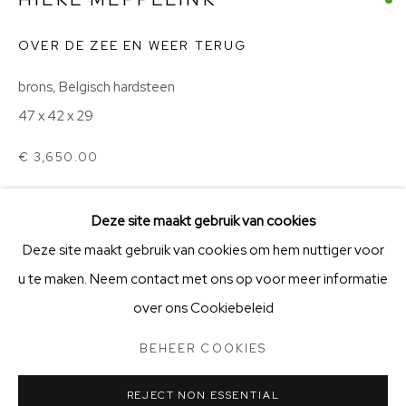
KVK-nummer: 91997615 | Bank:
NL66 ABNA 0131 6899
67
OVER DE ZEE EN WEER TERUG
V
acatures
en vrijwilligerswerk
brons, Belgisch hardsteen
Openingstijden
47 x 42 x 29
Stichting Vrienden van BIG Art & Garden
€ 3,650.00
ENQUIRE
Deze site maakt gebruik van cookies
Deze site maakt gebruik van cookies om hem nuttiger voor
cirkel met vissen en vlucht vogels
u te maken. Neem contact met ons op voor meer informatie
BEHEER COOKIES
STICHTING VRIENDEN VAN BIG ART & GARDEN
over ons Cookiebeleid
COPYRIGHT © 2025 BIG ART & GARDEN (BEELDEN IN
DELEN
GEES)
BEHEER COOKIES
SITE BY ARTLOGIC
REJECT NON ESSENTIAL