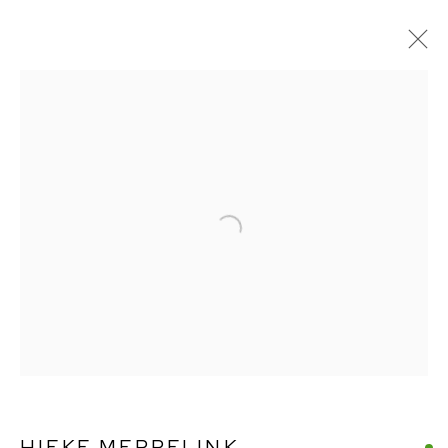
HIEKE MEPPELINK
KUNSTWERKEN
OVERZICHT
BIOGRAFIE
EXPOSITIES
BROWSE KUNSTENAARS
BIG Art & Garden (Beelden in Gees)
Schaapveensweg 16
7863TE, Gees
0524 582141 |
info@beeldeningees.nl
HIEKE MEPPELINK