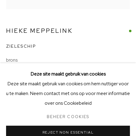
KVK-nummer: 91997615 | Bank:
NL66 ABNA 0131 6899
67
V
acatures
en vrijwilligerswerk
HIEKE MEPPELINK
Openingstijden
ZIELESCHIP
Stichting Vrienden van BIG Art & Garden
brons
46 x 43 x 21
Deze site maakt gebruik van cookies
Deze site maakt gebruik van cookies om hem nuttiger voor
€ 3,450.00
u te maken. Neem contact met ons op voor meer informatie
BEHEER COOKIES
STICHTING VRIENDEN VAN BIG ART & GARDEN
ENQUIRE
over ons Cookiebeleid
COPYRIGHT © 2025 BIG ART & GARDEN (BEELDEN IN
GEES)
BEHEER COOKIES
schip met roerganger
SITE BY ARTLOGIC
REJECT NON ESSENTIAL